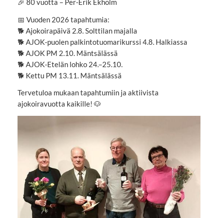
🎉 80 vuotta – Per-Erik Ekholm
📅 Vuoden 2026 tapahtumia:
🐕 Ajokoirapäivä 2.8. Solttilan majalla
🐕 AJOK-puolen palkintotuomarikurssi 4.8. Halkiassa
🐕 AJOK PM 2.10. Mäntsälässä
🐕 AJOK-Etelän lohko 24.–25.10.
🐕 Kettu PM 13.11. Mäntsälässä
Tervetuloa mukaan tapahtumiin ja aktiivista
ajokoiravuotta kaikille! 🐶