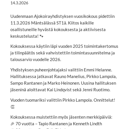
14.3.2026
Uudenmaan Ajokoirayhdistyksen vuosikokous pidettiin
11.3.2026 Mäntsälässä ST1ä. Kiitos kaikille
osallistuneille hyvästä kokouksesta ja aktiivisesta
keskustelusta! 🐾
Kokouksessa käytiin läpi vuoden 2025 toimintakertomus
ja tilinpäätös sekä vahvistettiin toimintasuunnitelma ja
talousarvio vuodelle 2026.
Yhdistyksen puheenjohtajaksi valittiin Emmi Helanne.
Hallituksessa jatkavat Rauno Manelius, Pirkko Lampola,
Sampo Rantanen ja Marko Heinonen. Uusina hallituksen
jäseninä aloittavat Kai Lindqvist sekä Jenni Ruotimo.
Vuoden tuomariksi valittiin Pirkko Lampola. Onnittelut!
👏
Kokouksessa muistettiin myös jäsenten merkkipäiviä:
🎉 70 vuotta – Tapio Rantanen ja Kenneth Lindth