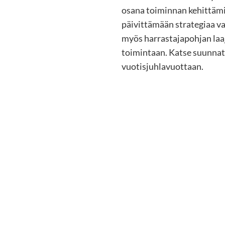
osana toiminnan kehittämis
päivittämään strategiaa v
myös harrastajapohjan laa
toimintaan. Katse suunnat
vuotisjuhlavuottaan.