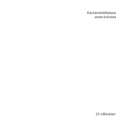
Käytännönläheisessä
oman koiransa h
12-viikkoinen 