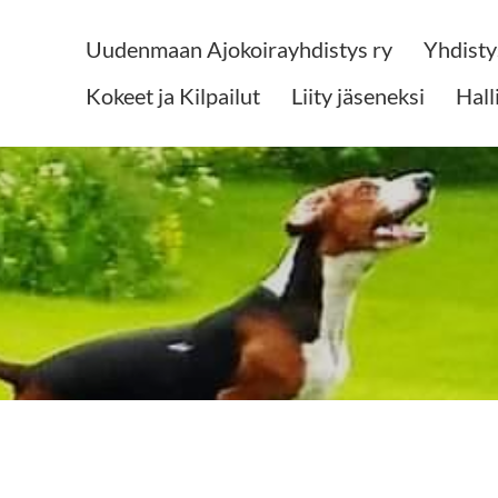
Uudenmaan Ajokoirayhdistys ry
Yhdisty
varförening rf
Kokeet ja Kilpailut
Liity jäseneksi
Hall