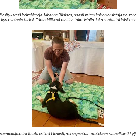
 esityksessä koirahieroja Johanna Riipinen, opasti miten koiran omistaja voi teh
yvinvoinnin tueksi. Esimerkillisenä mallina toimi Molla, joka suhtautui käsittelyy
suomenajokoira Routa esitteli hienosti, miten pentua totutetaan rauhallisesti kyl