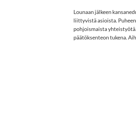
Lounaan jälkeen kansanedus
liittyvistä asioista. Puhee
pohjoismaista yhteistyötä. 
päätöksenteon tukena. Aihe