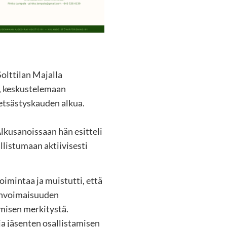
olttilan Majalla
a, keskustelemaan
etsästyskauden alkua.
lkusanoissaan hän esitteli
listumaan aktiivisesti
imintaa ja muistutti, että
linvoimaisuuden
misen merkitystä.
a jäsenten osallistamisen