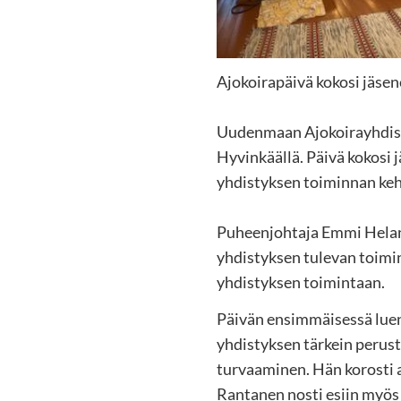
Ajokoirapäivä kokosi jäse
Uudenmaan Ajokoirayhdisty
Hyvinkäällä. Päivä kokosi
yhdistyksen toiminnan keh
Puheenjohtaja Emmi Helanne
yhdistyksen tulevan toimin
yhdistyksen toimintaan.
Päivän ensimmäisessä luen
yhdistyksen tärkein perus
turvaaminen. Hän korosti 
Rantanen nosti esiin myös