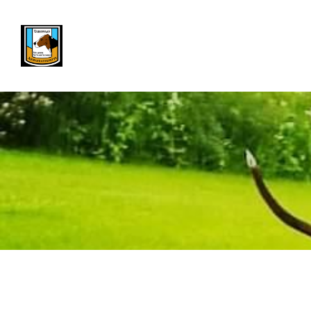
Siirry
sivun
Uudenmaan Ajokoirayhdistys ry - Nylands stö
sisältöön