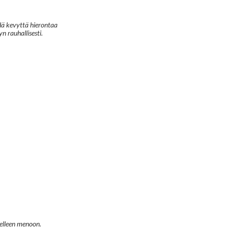
dä kevyttä hierontaa
n rauhallisesti.
jelleen menoon.