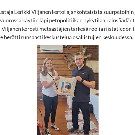
taja Eerikki Viljanen kertoi ajankohtaisista suurpetoihin
nvuorossa käytiin läpi petopolitiikan nykytilaa, lainsäädän
Viljanen korosti metsästäjien tärkeää roolia riistatiedon t
 herätti runsaasti keskustelua osallistujien keskuudessa.