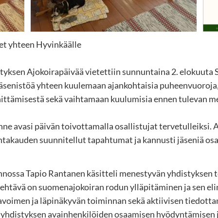
net yhteen Hyvinkäälle
ksen Ajokoirapäivää vietettiin sunnuntaina 2. elokuuta S
 jäsenistöä yhteen kuulemaan ajankohtaisia puheenvuoroj
ittämisestä sekä vaihtamaan kuulumisia ennen tulevan m
 avasi päivän toivottamalla osallistujat tervetulleiksi. A
takauden suunnitellut tapahtumat ja kannusti jäseniä osal
nossa Tapio Rantanen käsitteli menestyvän yhdistyksen to
tehtävä on suomenajokoiran rodun ylläpitäminen ja sen e
avoimen ja läpinäkyvän toiminnan sekä aktiivisen tiedotta
 yhdistyksen avainhenkilöiden osaamisen hyödyntämisen j