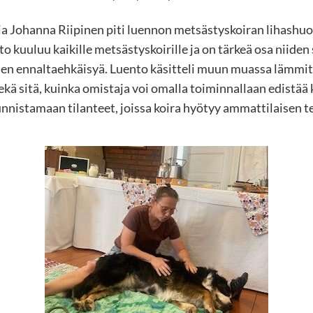
a Johanna Riipinen piti luennon metsästyskoiran lihashuol
to kuuluu kaikille metsästyskoirille ja on tärkeä osa niide
en ennaltaehkäisyä. Luento käsitteli muun muassa lämmit
kä sitä, kuinka omistaja voi omalla toiminnallaan edistää 
nnistamaan tilanteet, joissa koira hyötyy ammattilaisen 