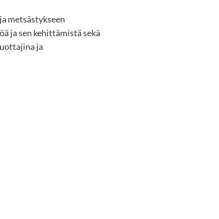
 ja metsästykseen
töä ja sen kehittämistä sekä
uottajina ja