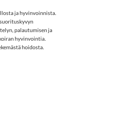
losta ja hyvinvoinnista.
n suorituskyvyn
telyn, palautumisen ja
koiran hyvinvointia.
tekemästä hoidosta.