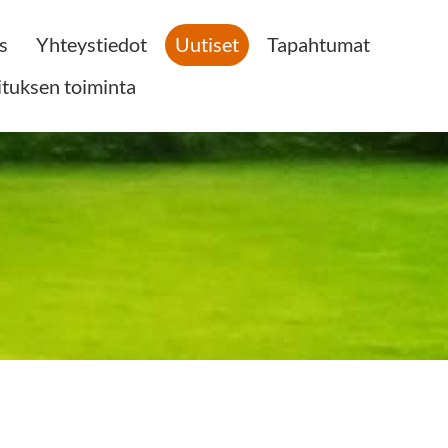
s
Yhteystiedot
Uutiset
Tapahtumat
ituksen toiminta