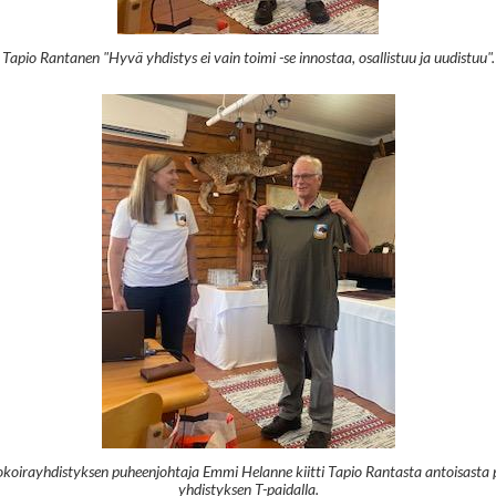
Tapio Rantanen "Hyvä yhdistys ei vain toimi -se innostaa, osallistuu ja uudistuu".
oirayhdistyksen puheenjohtaja Emmi Helanne kiitti Tapio Rantasta antoisasta
yhdistyksen T-paidalla.