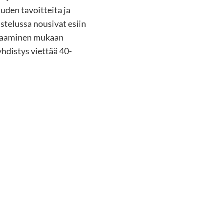
uden tavoitteita ja
telussa nousivat esiin
n saaminen mukaan
hdistys viettää 40-