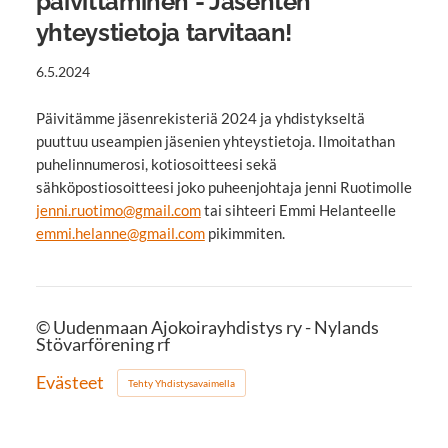
päivittäminen - Jäsenten
yhteystietoja tarvitaan!
6.5.2024
Päivitämme jäsenrekisteriä 2024 ja yhdistykseltä
puuttuu useampien jäsenien yhteystietoja. Ilmoitathan
puhelinnumerosi, kotiosoitteesi sekä
sähköpostiosoitteesi joko puheenjohtaja jenni Ruotimolle
jenni.ruotimo@gmail.com
tai sihteeri Emmi Helanteelle
emmi.helanne@gmail.com
pikimmiten.
©
Uudenmaan Ajokoirayhdistys ry - Nylands
Stövarförening rf
Evästeet
Tehty Yhdistysavaimella